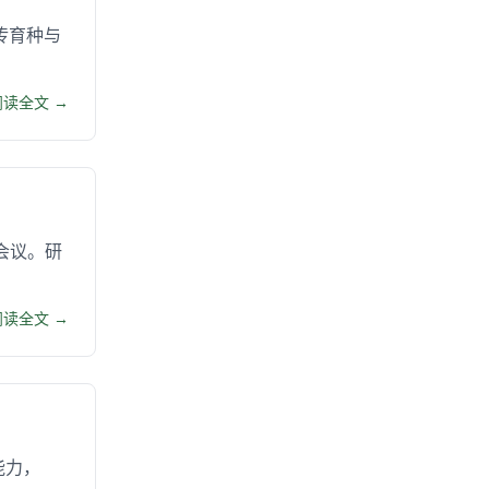
传育种与
阅读全文 →
会议。研
阅读全文 →
能力，