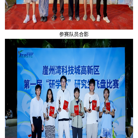
参赛队员合影